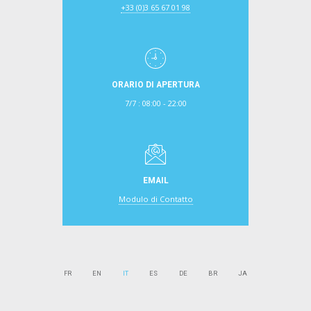
+33 (0)3 65 67 01 98
ORARIO DI APERTURA
7/7 : 08:00 - 22:00
EMAIL
Modulo di Contatto
FR
EN
IT
ES
DE
BR
JA