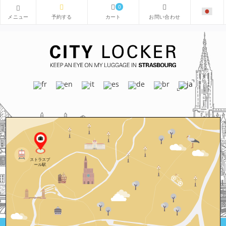
0
ストラスブ
ール駅